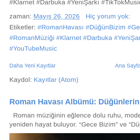
#Klarnet #Darbuka #YeniŞarkı #TikTokMus
zaman:
Mayıs 26, 2026
Hiç yorum yok:
Etiketler:
#RomanHavası #DüğünBizim #Ge
#RomanMüziği #Klarnet #Darbuka #YeniŞar
#YouTubeMusic
Daha Yeni Kayıtlar
Ana Sayf
Kaydol:
Kayıtlar (Atom)
Roman Havası Albümü: Düğünlerin 
Roman müziğinin eğlence dolu ruhu, modern
yeniden hayat buluyor. “Gece Bizim” ve “Düğ