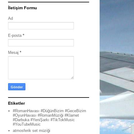
İletişim Formu
Ad
E-posta
*
Mesaj
*
Etiketler
#RomanHavası #DüğünBizim #GeceBizim
#OyunHavası #RomanMüziği #Klarnet
#Darbuka #YeniŞarkı #TikTokMusic
#YouTubeMusic
atmosferik set müziği