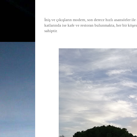
İniş ve çıkışların modern, son derece hızlı asansörler ile
katlarında ise kafe ve restoran bulunmakta, her bir köşes
sahiptir.