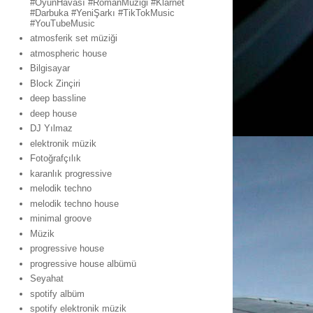
#OyunHavası #RomanMüziği #Klarnet
#Darbuka #YeniŞarkı #TikTokMusic
#YouTubeMusic
atmosferik set müziği
atmospheric house
Bilgisayar
Block Zinçiri
deep bassline
deep house
DJ Yılmaz
elektronik müzik
Fotoğrafçılık
karanlık progressive
melodik techno
melodik techno house
minimal groove
Müzik
progressive house
progressive house albümü
Seyahat
spotify albüm
spotify elektronik müzik