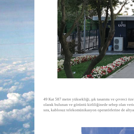
49 Kat 587 metre yüksekliği, şık tasarımı ve çevreci öz
olarak bulunan ve görüntü kirliliğinede sebep olan ver
sıra, kablosuz telekomünikasyon operatörlerine de altya