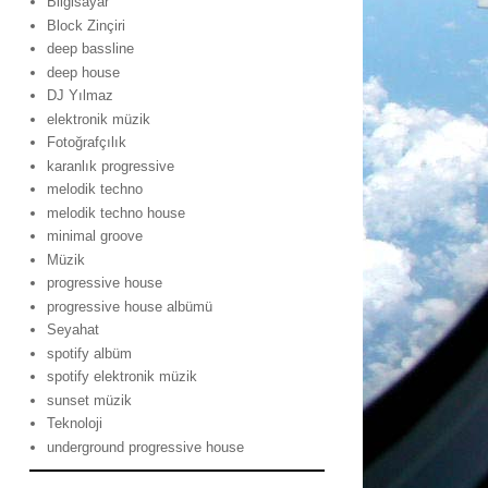
Bilgisayar
Block Zinçiri
deep bassline
deep house
DJ Yılmaz
elektronik müzik
Fotoğrafçılık
karanlık progressive
melodik techno
melodik techno house
minimal groove
Müzik
progressive house
progressive house albümü
Seyahat
spotify albüm
spotify elektronik müzik
sunset müzik
Teknoloji
underground progressive house