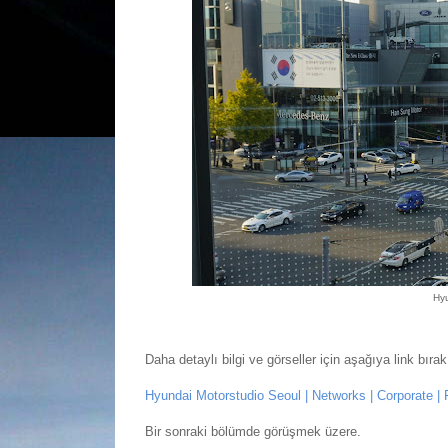
Hyu
Daha detaylı bilgi ve görseller için aşağıya link bı
Hyundai Motorstudio Seoul | Networks | Corporate |
Bir sonraki bölümde görüşmek üzere.