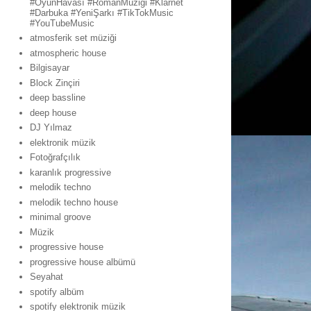
#OyunHavası #RomanMüziği #Klarnet
#Darbuka #YeniŞarkı #TikTokMusic
#YouTubeMusic
atmosferik set müziği
atmospheric house
Bilgisayar
Block Zinçiri
deep bassline
deep house
DJ Yılmaz
elektronik müzik
Fotoğrafçılık
karanlık progressive
melodik techno
melodik techno house
minimal groove
Müzik
progressive house
progressive house albümü
Seyahat
spotify albüm
spotify elektronik müzik