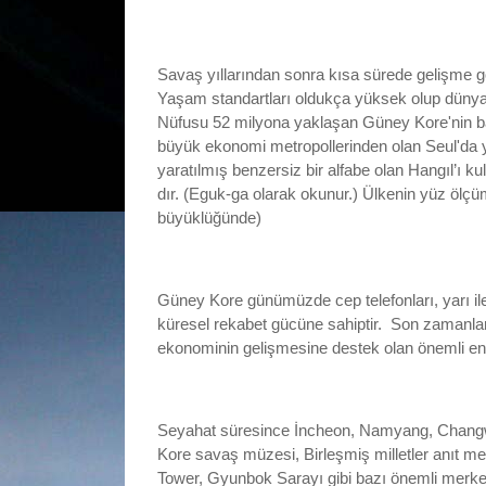
Savaş yıllarından sonra kısa sürede gelişme g
Yaşam standartları oldukça yüksek olup dünyan
Nüfusu 52 milyona yaklaşan Güney Kore'nin ba
büyük ekonomi metropollerinden olan Seul'da y
yaratılmış benzersiz bir alfabe olan Hangıl’ı k
dır. (Eguk-ga olarak okunur.)
Ülkenin yüz ölçüm
büyüklüğünde)
Güney Kore günümüzde cep telefonları, yarı iletk
küresel rekabet gücüne sahiptir. Son zamanlarda
ekonominin gelişmesine destek olan önemli end
Seyahat süresince İncheon, Namyang, Changwon
Kore savaş müzesi, Birleşmiş milletler anıt
mez
Tower, Gyunbok Sarayı
gibi
bazı önemli merkezl