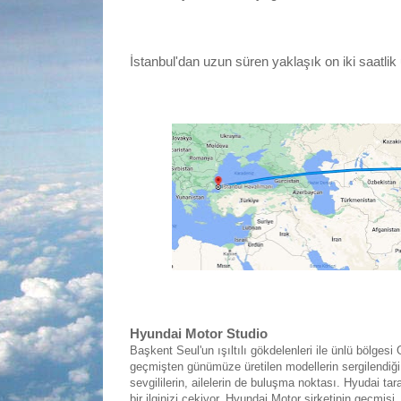
İstanbul'dan uzun süren yaklaşık on iki saatli
Hyundai Motor Studio
Başkent Seul'un ışıltılı gökdelenleri ile ünlü bölge
geçmişten günümüze üretilen modellerin sergilendiği 
sevgililerin, ailelerin de buluşma noktası. Hyudai tar
bir ilginizi çekiyor. Hyundai Motor şirketinin geçmişi