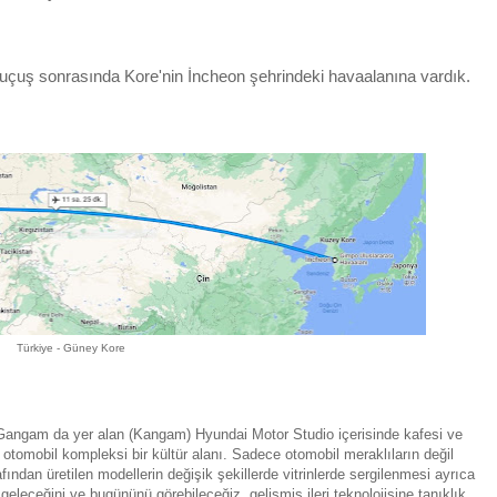
k uçuş sonrasında Kore'nin İncheon şehrindeki havaalanına vardık.
Türkiye - Güney Kore
si Gangam da yer alan (Kangam) Hyundai Motor Studio içerisinde kafesi ve
otomobil kompleksi bir kültür alanı. Sadece otomobil meraklıların değil
afından üretilen modellerin değişik şekillerde vitrinlerde sergilenmesi ayrıca
, geleceğini ve bugününü görebileceğiz, gelişmiş ileri teknolojisine tanıklık