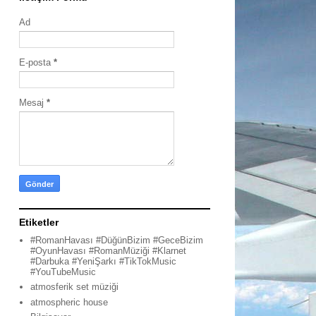
Ad
E-posta
*
Mesaj
*
Etiketler
#RomanHavası #DüğünBizim #GeceBizim
#OyunHavası #RomanMüziği #Klarnet
#Darbuka #YeniŞarkı #TikTokMusic
#YouTubeMusic
atmosferik set müziği
atmospheric house