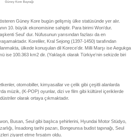
Güney Kore Bayrağı
österen Güney Kore bugün gelişmiş ülke statüsünde yer alır.
ın 10. büyük ekonomisine sahiptir. Para birimi Won‘dur.
şkenti Seul' dur. Nüfusunun yarısından fazlası da en
aşamaktadır. Koreliler, Kral Sejong (1397-1450) tarafından
ullanmakta, ülkede konuşulan dil Korece'dir. Milli Marşı ise Aegukga
ü ise 100.363 km2 dir. (Yaklaşık olarak Türkiye'nin sekizde biri
enler, otomobiller, kimyasallar ve çelik gibi çeşitli alanlarda
 müzik, (K-POP) oyunlar, dizi ve film gibi kültürel içeriklerde
üstriler olarak ortaya çıkmaktadır.
, Busan, Seul gibi başlıca şehirlerini, Hyundai Motor Stüdyo,
arlığı,
İnsadong tarihi pazarı, Bongeunsa budist tapınağı, Seul
eri ziyaret etme fırsatım oldu.